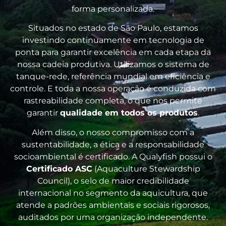
forma personalizada.
Situados no estado de São Paulo, estamos
investindo continuamente em tecnologia de
ponta para garantir excelência em cada etapa da
nossa cadeia produtiva. Utilizamos o sistema de
tanque-rede, referência mundial em eficiência e
controle. E toda a nossa operação é conduzida com
rastreabilidade completa, o que nos permite
garantir
qualidade em todos os produtos
.
Além disso, o nosso compromisso com a
sustentabilidade, a ética e a responsabilidade
socioambiental é certificado. A Qualyfish possui o
Certificado ASC
(Aquaculture Stewardship
Council), o selo de maior credibilidade
internacional no segmento da aquicultura, que
atende a padrões ambientais e sociais rigorosos,
auditados por uma organização independente.