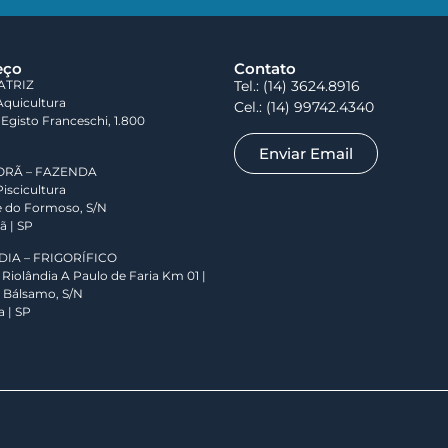
eço
Contato
ATRIZ
Tel.:
(14) 3624.8916
Aquicultura
Cel.:
(14) 99742.4340
Egisto Franceschi, 1.800
Enviar Email
ORÃ – FAZENDA
Piscicultura
le do Formoso, S/N
ã | SP
DIA – FRIGORÍFICO
Riolândia A Paulo de Faria Km 01 |
 Bálsamo, S/N
a | SP