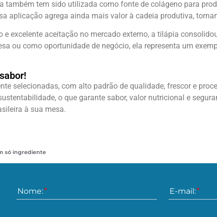
ápia também tem sido utilizada como fonte de colágeno para pro
ssa aplicação agrega ainda mais valor à cadeia produtiva, torna
e excelente aceitação no mercado externo, a tilápia consolid
mesa ou como oportunidade de negócio, ela representa um exempl
sabor!
te selecionadas, com alto padrão de qualidade, frescor e proc
stentabilidade, o que garante sabor, valor nutricional e segura
asileira à sua mesa.
um só ingrediente
Nome:
E-mail: