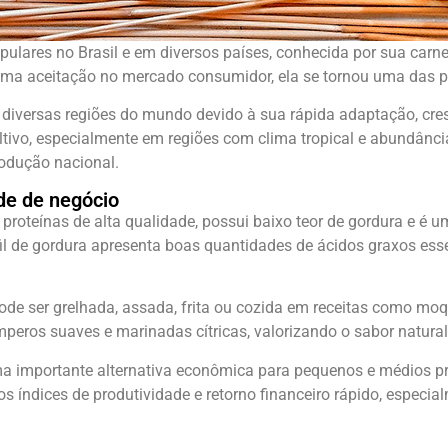
lares no Brasil e em diversos países, conhecida por sua carne le
 ótima aceitação no mercado consumidor, ela se tornou uma das p
 em diversas regiões do mundo devido à sua rápida adaptação, cr
cultivo, especialmente em regiões com clima tropical e abundân
rodução nacional.
ade de negócio
em proteínas de alta qualidade, possui baixo teor de gordura e é
erfil de gordura apresenta boas quantidades de ácidos graxos 
Pode ser grelhada, assada, frita ou cozida em receitas como mo
eros suaves e marinadas cítricas, valorizando o sabor natural
uma importante alternativa econômica para pequenos e médios pro
os índices de produtividade e retorno financeiro rápido, especi