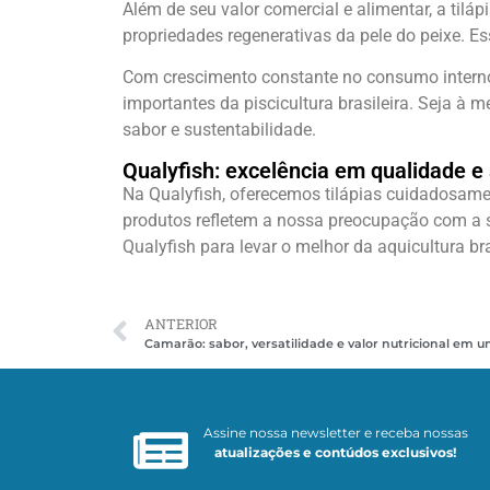
Além de seu valor comercial e alimentar, a til
propriedades regenerativas da pele do peixe. E
Com crescimento constante no consumo interno 
importantes da piscicultura brasileira. Seja à 
sabor e sustentabilidade.
Qualyfish: excelência em qualidade e 
Na Qualyfish, oferecemos tilápias cuidadosamen
produtos refletem a nossa preocupação com a su
Qualyfish para levar o melhor da aquicultura br
ANTERIOR
Camarão: sabor, versatilidade e valor nutricional em 
Assine nossa newsletter e receba nossas
atualizações e contúdos exclusivos!