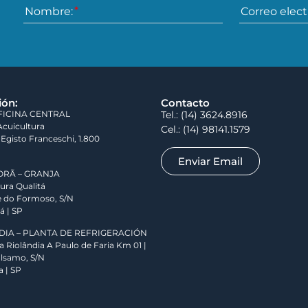
Nombre:
Correo elect
ión:
Contacto
FICINA CENTRAL
Tel.:
(14) 3624.8916
Acuicultura
Cel.:
(14) 98141.1579
Egisto Franceschi, 1.800
Enviar Email
ORÃ – GRANJA
tura Qualitá
le do Formoso, S/N
á | SP
DIA – PLANTA DE REFRIGERACIÓN
a Riolândia A Paulo de Faria Km 01 |
álsamo, S/N
a | SP