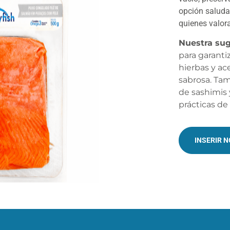
opción saludab
quienes valor
Nuestra sug
para garanti
hierbas y ac
sabrosa. Tam
de sashimis 
prácticas de
INSERIR 